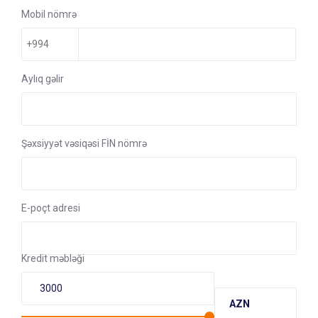
Mobil nömrə
Aylıq gəlir
Şəxsiyyət vəsiqəsi FİN nömrə
E-poçt adresi
Kredit məbləği