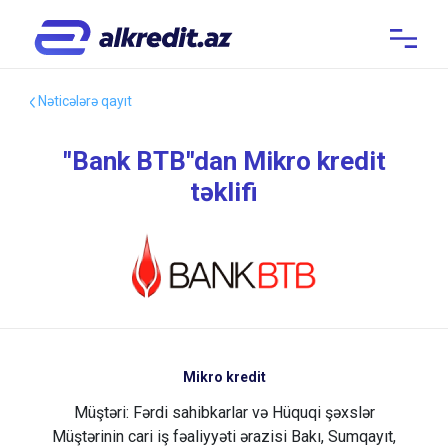
Nəticələrə qayıt
"Bank BTB"dan Mikro kredit
təklifi
Mikro kredit
Müştəri: Fərdi sahibkarlar və Hüquqi şəxslər
Müştərinin cari iş fəaliyyəti ərazisi Bakı, Sumqayıt,