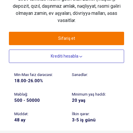
depozit, qızıl, daşınmaz əmlak, nəqliyyat, rəsmi gəliri
olmayan zamin, ev əşyaları, dövriyyə malları, əsas
vəsaitlər.
Sifariş et
Krediti hesabla
Min-Max faiz dərəcəsi:
Sənədlər:
18.00-26.00%
Məbləğ:
Minimum yaş həddi:
500 - 50000
20 yaş
Müddət:
İlkin qərar:
48 ay
3-5 iş günü