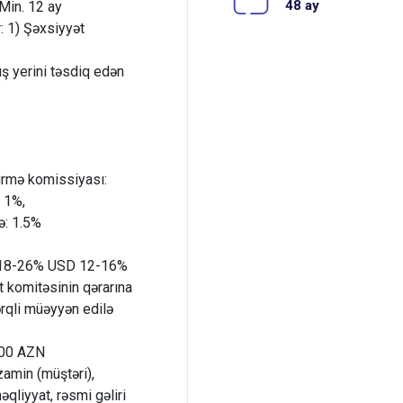
48 ay
 Min. 12 ay
: 1) Şəxsiyyət
ış yerini təsdiq edən
irmə komissiyası:
: 1%,
ə: 1.5%
ZN 18-26% USD 12-16%
it komitəsinin qərarına
rqli müəyyən edilə
000 AZN
zamin (müştəri),
əqliyyat, rəsmi gəliri