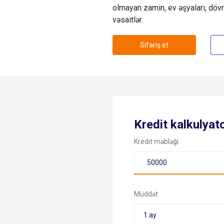
olmayan zamin, ev əşyaları, dövr
vəsaitlər.
Sifariş et
Kredit kalkulyat
Kredit məbləği
Müddət
1 ay