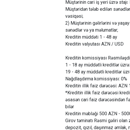
Müştərinin cari iş yeri üzrə stajı:
Müştəridən tələb edilən sənədlər
vəsiqəsi;
2) Müştərinin gəlirlərini və yaşay
sənədlər və ya məlumatlar;
Kreditin müddəti 1 - 48 ay
Kreditin valyutası AZN / USD
Kreditin komissiyası Rəsmiləşd
1 - 18 ay müddətli kreditlər üzrə
19 - 48 ay müddətli kreditlər üzr
Nağdlaşdırma komissiyası: 0%
Kreditin illik faiz dərəcəsi: A
*Kreditin illik faiz dərəcəsi kred
əsasən cari faiz dərəcəsindən fə
bilər
Kreditin məbləği 500 AZN - 50
Girov təminatı Rəsmi gəliri olan 
depozit, qızıl, daşınmaz əmlak, n