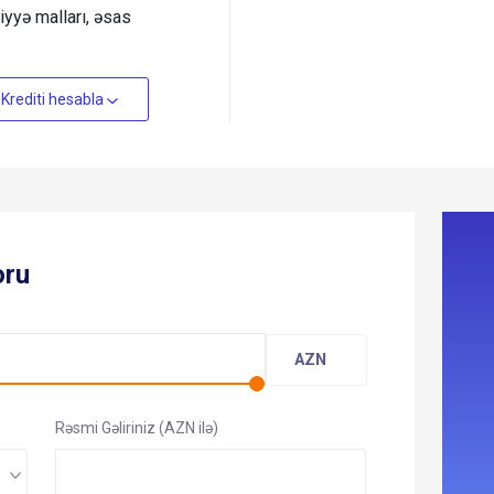
iyyə malları, əsas
Krediti hesabla
oru
Rəsmi Gəliriniz (AZN ilə)