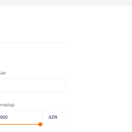
əlir
 məbləği