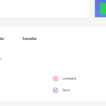
lər
Sənədlər
0%
Lombard
Girov