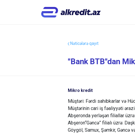
Nəticələrə qayıt
"Bank BTB"dan Mikro
Mikro kredit
Müştəri: Fərdi sahibkarlar və Hü
Müştərinin cari iş fəaliyyəti əraz
Abşeronda yerləşən filiallar üzrə
Abşeron“Gəncə” filialı üzrə: Daş
Göygöl, Samux, Şəmkir, Gəncə və