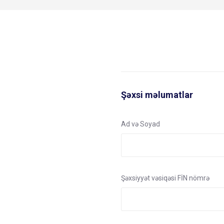
Şəxsi məlumatlar
Ad və Soyad
Şəxsiyyət vəsiqəsi FİN nömrə