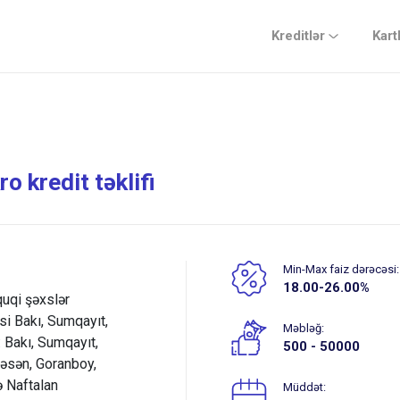
Kreditlər
Kart
 kredit təklifi
Min-Max faiz dərəcəsi:
18.00-26.00%
quqi şəxslər
isi Bakı, Sumqayıt,
Məbləğ:
: Bakı, Sumqayıt,
500 - 50000
kəsən, Goranboy,
 Naftalan
Müddət: