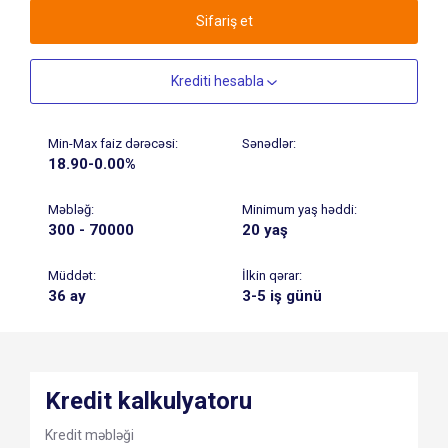
Sifariş et
Krediti hesabla
Min-Max faiz dərəcəsi:
Sənədlər:
18.90-0.00%
Məbləğ:
Minimum yaş həddi:
300 - 70000
20 yaş
Müddət:
İlkin qərar:
36 ay
3-5 iş günü
Kredit kalkulyatoru
Kredit məbləği