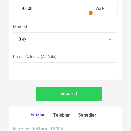
Müddət
3 ay
Rəsmi Gəliriniz (AZN ilə)
Sifariş et
Faizlər
Tələblər
Sənədlər
Minimum fifd faizi - 18.90%