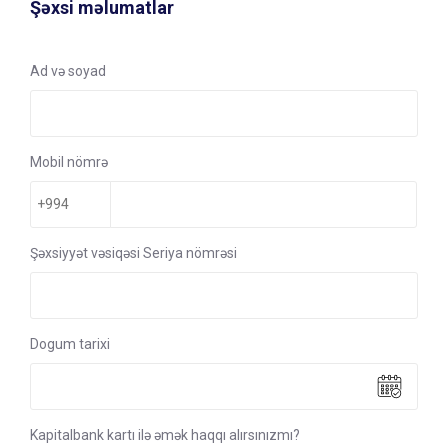
Şəxsi məlumatlar
Ad və soyad
Mobil nömrə
Şəxsiyyət vəsiqəsi Seriya nömrəsi
Dogum tarixi
Kapitalbank kartı ilə əmək haqqı alırsınızmı?