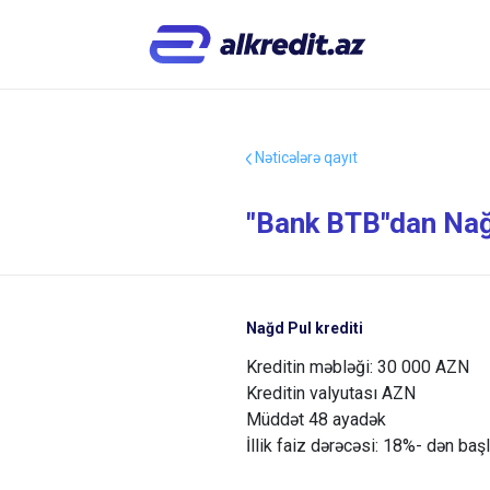
Nəticələrə qayıt
"Bank BTB"dan Nağd 
Nağd Pul krediti
Kreditin məbləği: 30 000 AZN
Kreditin valyutası AZN
Müddət 48 ayadək
İllik faiz dərəcəsi: 18%- dən baş