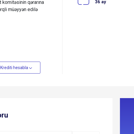
36 ay
it komitəsinin qərarına
rqli müəyyən edilə
Krediti hesabla
oru