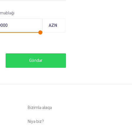
 məbləği
Göndər
Bizimlə əlaqə
Niyə biz?