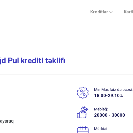
Kreditlər
Kart
Pul krediti təklifi
Min-Max faiz dərəcəsi:
18.00-29.10%
Məbləğ:
20000 - 30000
layaraq
Müddət: