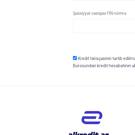
Şəxsiyyət vəsiqəsi FİN nömrə
Kredit tarixçəsinin tərtib edi
Bürosundan kredit hesabatının əld