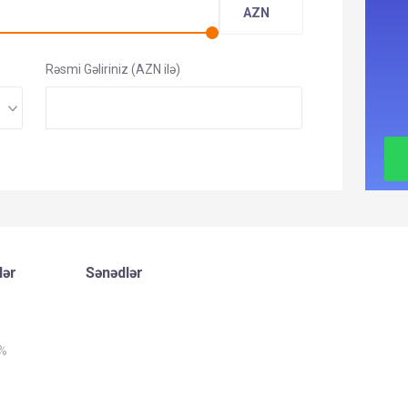
Rəsmi Gəliriniz (AZN ilə)
lər
Sənədlər
0%