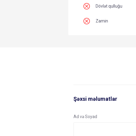
Dövlət qulluğu
Zamin
Şəxsi məlumatlar
Ad və Soyad