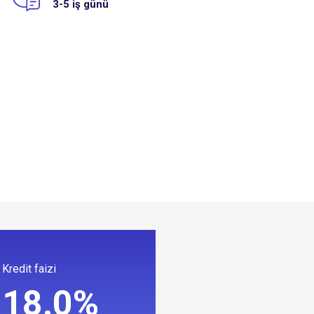
3-5 iş günü
Kredit faizi
18.0%