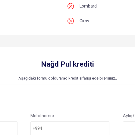
Lombard
Girov
Nağd Pul krediti
Aşağıdakı formu dolduraraq kredit sifarışi edə bilərsiniz..
Mobil nömrə
Aylıq G