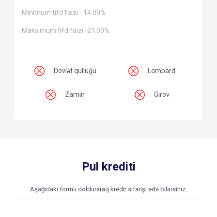
Minimum fifd faizi - 14.00%
Maksimum fifd faizi -21.00%
Dövlət qulluğu
Lombard
Zamin
Girov
Pul krediti
Aşağıdakı formu dolduraraq kredit sifarişi edə bilərsiniz.