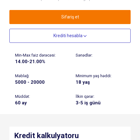
Sifariş et
Krediti hesabla
Min-Max faiz dərəcəsi:
Sənədlər:
14.00-21.00%
Məbləğ:
Minimum yaş həddi:
5000 - 20000
18 yaş
Müddət:
İlkin qərar:
60 ay
3-5 iş günü
Kredit kalkulyatoru