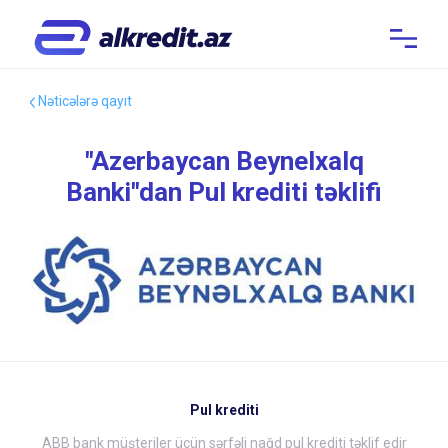
Nəticələrə qayıt
"Azerbaycan Beynelxalq
Banki"dan Pul krediti təklifi
Pul krediti
ABB bank müşteriler üçün sərfəli nağd pul krediti təklif edir