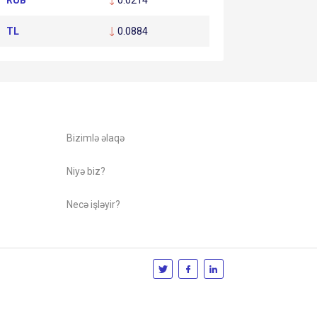
RUB
0.0214
TL
0.0884
Bizimlə əlaqə
Niyə biz?
Necə işləyir?