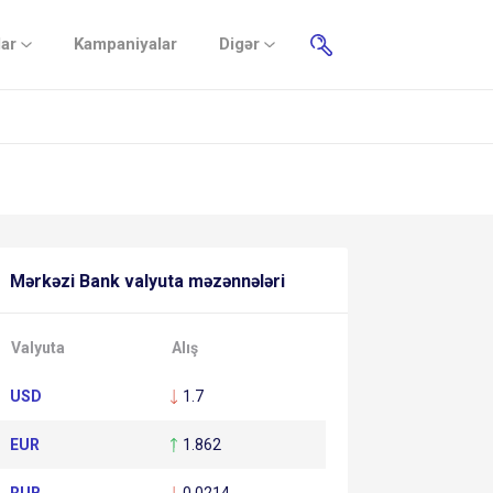
lar
Kampaniyalar
Digər
Mərkəzi Bank valyuta məzənnələri
Valyuta
Alış
USD
1.7
EUR
1.862