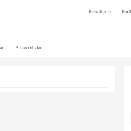
Kreditlər
Kart
ər
Press relizlər