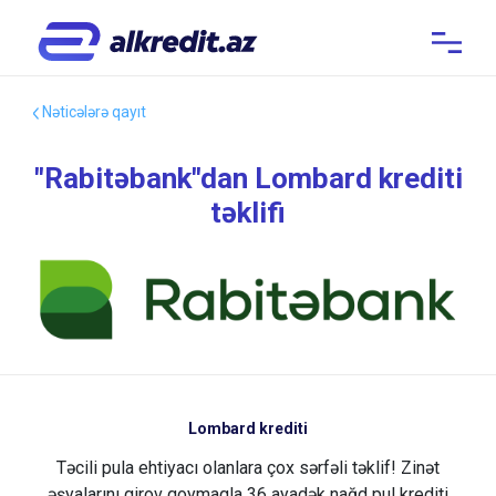
Nəticələrə qayıt
"Rabitəbank"dan Lombard krediti
təklifi
Lombard krediti
Təcili pula ehtiyacı olanlara çox sərfəli təklif! Zinət
əşyalarını girov qoymaqla 36 ayadək nağd pul krediti