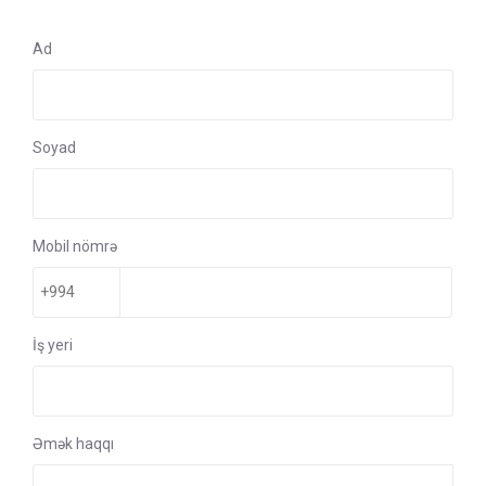
Ad
Soyad
Mobil nömrə
İş yeri
Əmək haqqı