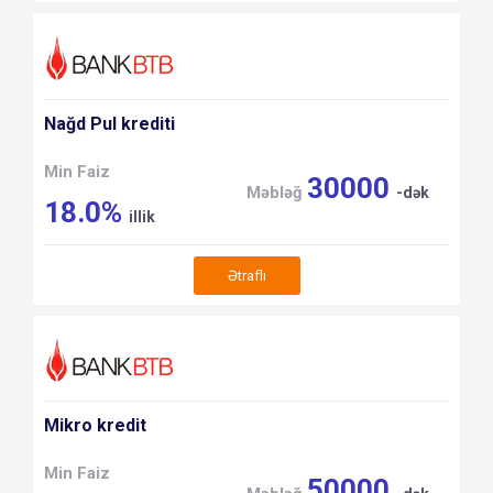
Nağd Pul krediti
Min Faiz
30000
Məbləğ
-dək
18.0%
illik
Ətraflı
Mikro kredit
Min Faiz
50000