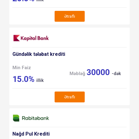
Ətraflı
Gündəlik tələbat krediti
Min Faiz
30000
Məbləğ
-dək
15.0%
illik
Ətraflı
Nağd Pul Krediti