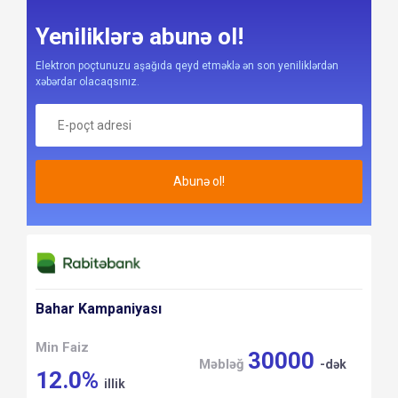
Yeniliklərə abunə ol!
Elektron poçtunuzu aşağıda qeyd etməklə ən son yeniliklərdən
xəbərdar olacaqsınız.
Abunə ol!
Bahar Kampaniyası
Min Faiz
30000
Məbləğ
-dək
12.0%
illik