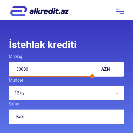
İstehlak krediti
Məbləğ
AZN
Müddət
12 ay
Şəhər