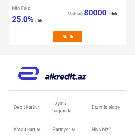
Min Faiz
80000
Məbləğ
-dək
25.0%
illik
Ətraflı
Layihə
Debit kartları
Bizimlə əlaqə
haqqında
Kredit kartları
Partnyorlar
Niyə biz?