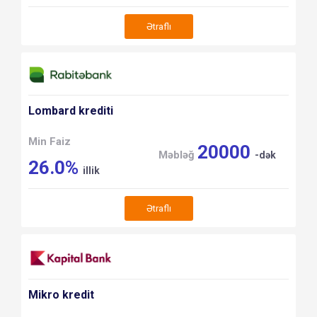
Ətraflı
Lombard krediti
Min Faiz
20000
Məbləğ
-dək
26.0%
illik
Ətraflı
Mikro kredit