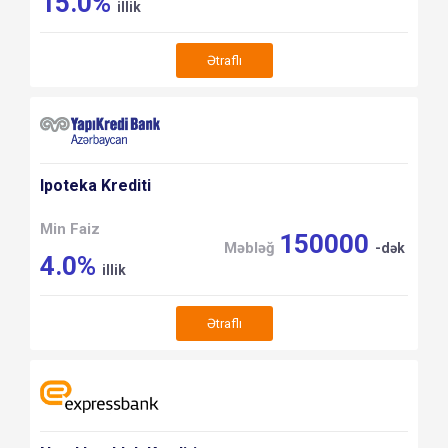
15.0%
illik
Ətraflı
Ipoteka Krediti
Min Faiz
150000
Məbləğ
-dək
4.0%
illik
Ətraflı