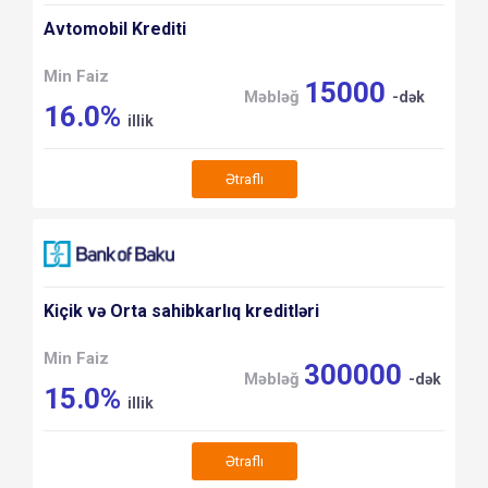
Avtomobil Krediti
Min Faiz
15000
Məbləğ
-dək
16.0%
illik
Ətraflı
Kiçik və Orta sahibkarlıq kreditləri
Min Faiz
300000
Məbləğ
-dək
15.0%
illik
Ətraflı