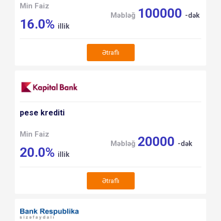
Min Faiz
100000
Məbləğ
-dək
16.0%
illik
Ətraflı
pese krediti
Min Faiz
20000
Məbləğ
-dək
20.0%
illik
Ətraflı