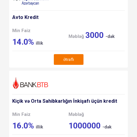
Avto Kredit
Min Faiz
3000
Məbləğ
-dək
14.0%
illik
Ətraflı
Kiçik və Orta Sahibkarlığın İnkişafı üçün kredit
Min Faiz
Məbləğ
16.0%
1000000
illik
-dək