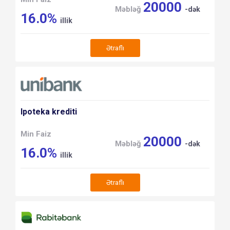
20000
Məbləğ
-dək
16.0%
illik
Ətraflı
Ipoteka krediti
Min Faiz
20000
Məbləğ
-dək
16.0%
illik
Ətraflı