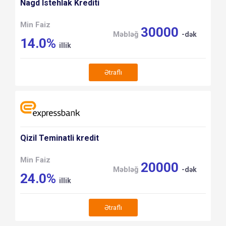
Nagd Istehlak Krediti
Min Faiz
30000
Məbləğ
-dək
14.0%
illik
Ətraflı
Qizil Teminatli kredit
Min Faiz
20000
Məbləğ
-dək
24.0%
illik
Ətraflı