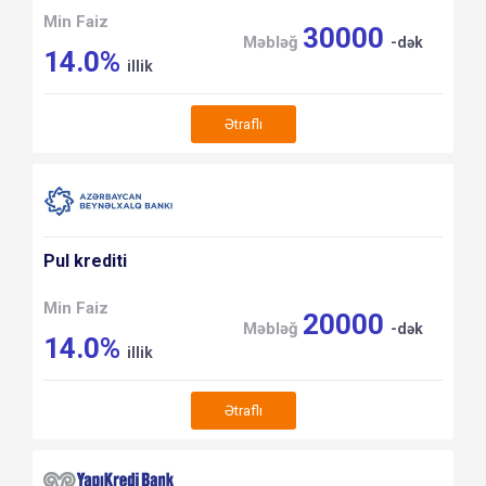
Min Faiz
30000
Məbləğ
-dək
14.0%
illik
Ətraflı
Pul krediti
Min Faiz
20000
Məbləğ
-dək
14.0%
illik
Ətraflı