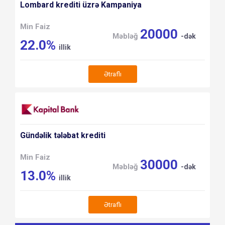
Lombard krediti üzrə Kampaniya
Min Faiz
20000
Məbləğ
-dək
22.0%
illik
Ətraflı
Gündəlik tələbat krediti
Min Faiz
30000
Məbləğ
-dək
13.0%
illik
Ətraflı