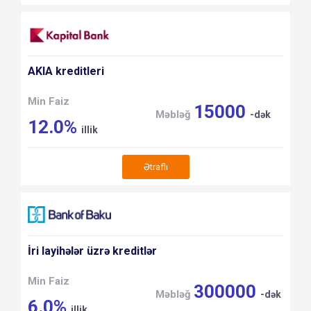
AKIA kreditleri
Min Faiz
15000
Məbləğ
-dək
12.0%
illik
Ətraflı
İri layihələr üzrə kreditlər
Min Faiz
300000
Məbləğ
-dək
6.0%
illik