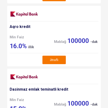
Aqro kredit
Min Faiz
100000
Məbləğ
-dək
16.0%
illik
Ətraflı
Dasinmaz emlak teminatli kredit
Min Faiz
100000
Məbləğ
-dək