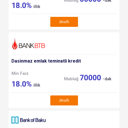
Məbləğ
-dək
18.0%
illik
Ətraflı
Dasinmaz emlak teminatli kredit
Min Faiz
70000
Məbləğ
-dək
18.0%
illik
Ətraflı