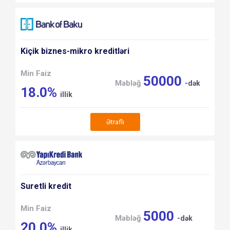
Kiçik biznes-mikro kreditləri
Min Faiz
50000
Məbləğ
-dək
18.0%
illik
Ətraflı
Suretli kredit
Min Faiz
5000
Məbləğ
-dək
20.0%
illik