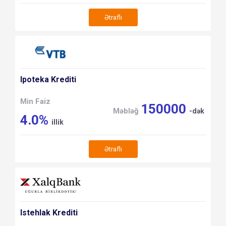
Ətraflı
Ipoteka Krediti
Min Faiz
150000
Məbləğ
-dək
4.0%
illik
Ətraflı
Istehlak Krediti