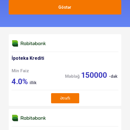
Göstər
İpoteka Krediti
Min Faiz
150000
Məbləğ
-dək
4.0%
illik
Ətraflı