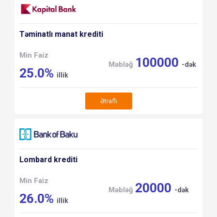
Təminatlı manat krediti
Min Faiz
100000
Məbləğ
-dək
25.0%
illik
Ətraflı
Lombard krediti
Min Faiz
20000
Məbləğ
-dək
26.0%
illik