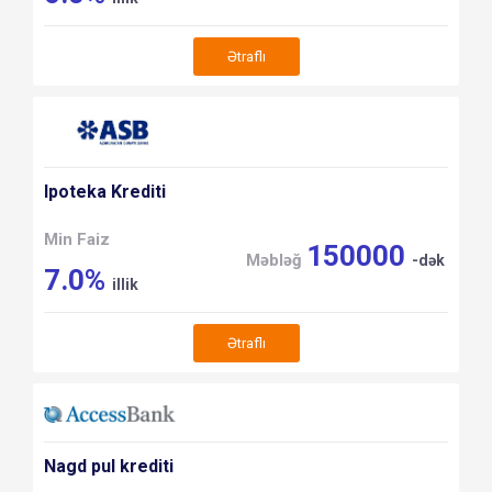
Ətraflı
Ipoteka Krediti
Min Faiz
150000
Məbləğ
-dək
7.0%
illik
Ətraflı
Nagd pul krediti