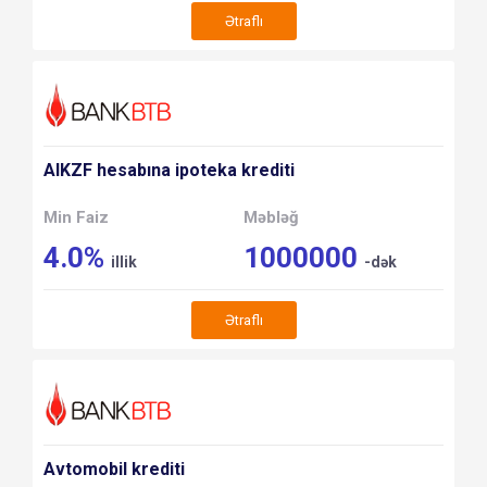
Ətraflı
AIKZF hesabına ipoteka krediti
Min Faiz
Məbləğ
4.0%
1000000
illik
-dək
Ətraflı
Avtomobil krediti