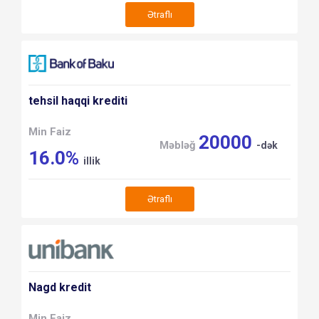
Ətraflı
tehsil haqqi krediti
Min Faiz
20000
Məbləğ
-dək
16.0%
illik
Ətraflı
Nagd kredit
Min Faiz