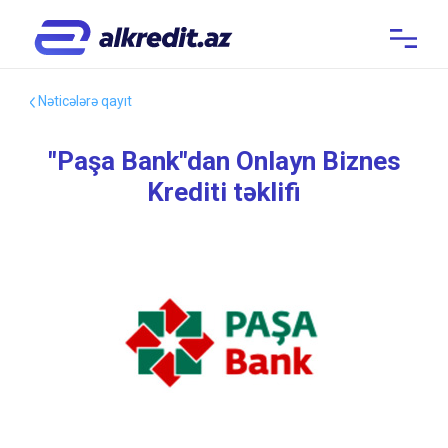
Nəticələrə qayıt
"Paşa Bank"dan Onlayn Biznes
Krediti təklifi