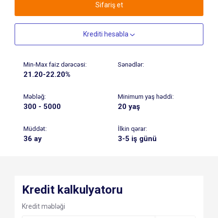
Sifariş et
Krediti hesabla
Min-Max faiz dərəcəsi:
Sənədlər:
21.20-22.20%
Məbləğ:
Minimum yaş həddi:
300 - 5000
20 yaş
Müddət:
İlkin qərar:
36 ay
3-5 iş günü
Kredit kalkulyatoru
Kredit məbləği