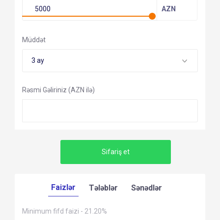
Müddət
3 ay
Rəsmi Gəliriniz (AZN ilə)
Sifariş et
Faizlər
Tələblər
Sənədlər
Minimum fifd faizi - 21.20%