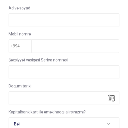
Ad və soyad
Mobil nömrə
Şəxsiyyət vəsiqəsi Seriya nömrəsi
Dogum tarixi
Kapitalbank kartı ilə əmək haqqı alırsınızmı?
Bəli