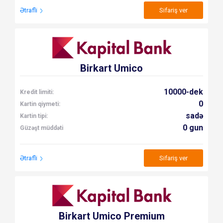
Ətrafli
Sifariş ver
Birkart Umico
10000-dek
Kredit limiti:
0
Kartin qiymeti:
sadə
Kartin tipi:
0 gun
Güzəşt müddəti
Ətrafli
Sifariş ver
Birkart Umico Premium