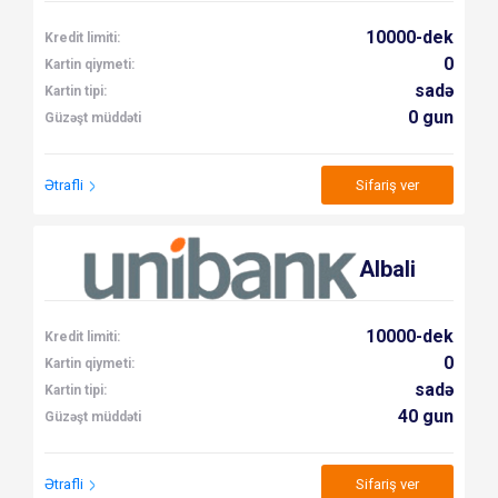
10000-dek
Kredit limiti:
0
Kartin qiymeti:
sadə
Kartin tipi:
0 gun
Güzəşt müddəti
Ətrafli
Sifariş ver
Albali
10000-dek
Kredit limiti:
0
Kartin qiymeti:
sadə
Kartin tipi:
40 gun
Güzəşt müddəti
Ətrafli
Sifariş ver