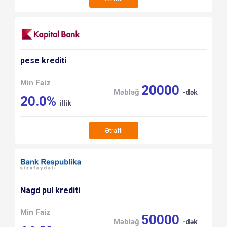
pese krediti
Min Faiz
20000
Məbləğ
-dək
20.0%
illik
Ətraflı
Nagd pul krediti
Min Faiz
50000
Məbləğ
-dək