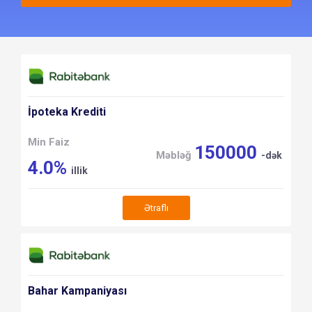
İpoteka Krediti
Min Faiz
150000
Məbləğ
-dək
4.0%
illik
Ətraflı
Bahar Kampaniyası