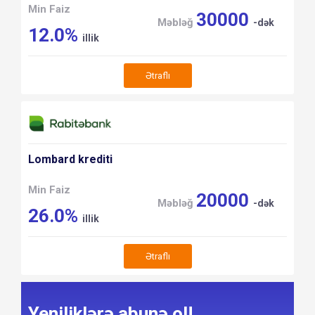
Min Faiz
30000
Məbləğ
-dək
12.0%
illik
Ətraflı
Lombard krediti
Min Faiz
20000
Məbləğ
-dək
26.0%
illik
Ətraflı
Yeniliklərə abunə ol!