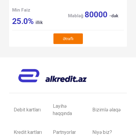
Min Faiz
80000
Məbləğ
-dək
25.0%
illik
Ətraflı
Layihə
Debit kartları
Bizimlə əlaqə
haqqında
Kredit kartları
Partnyorlar
Niyə biz?