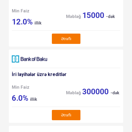
Min Faiz
15000
Məbləğ
-dək
12.0%
illik
Ətraflı
İri layihələr üzrə kreditlər
Min Faiz
300000
Məbləğ
-dək
6.0%
illik
Ətraflı