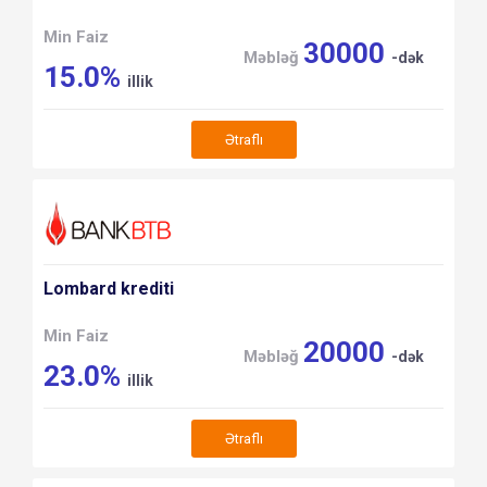
Min Faiz
30000
Məbləğ
-dək
15.0%
illik
Ətraflı
Lombard krediti
Min Faiz
20000
Məbləğ
-dək
23.0%
illik
Ətraflı