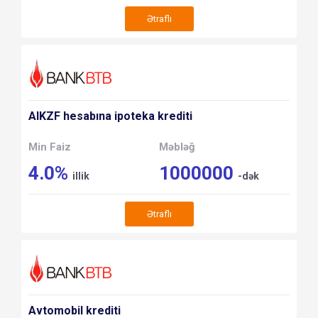
Ətraflı
AIKZF hesabına ipoteka krediti
Min Faiz
Məbləğ
4.0%
1000000
illik
-dək
Ətraflı
Avtomobil krediti