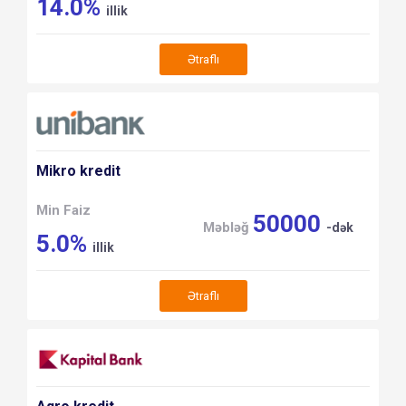
14.0%
illik
Ətraflı
Mikro kredit
Min Faiz
50000
Məbləğ
-dək
5.0%
illik
Ətraflı