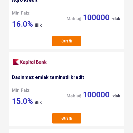
Aqro kredit
Min Faiz
100000
Məbləğ
-dək
16.0%
illik
Ətraflı
Dasinmaz emlak teminatli kredit
Min Faiz
100000
Məbləğ
-dək
15.0%
illik
Ətraflı