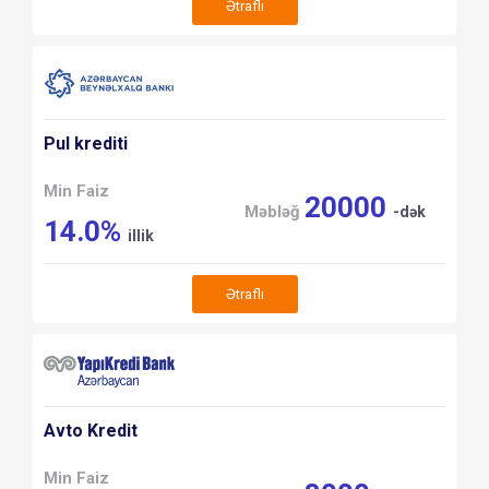
Ətraflı
Pul krediti
Min Faiz
20000
Məbləğ
-dək
14.0%
illik
Ətraflı
Avto Kredit
Min Faiz