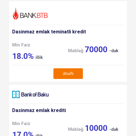
Dasinmaz emlak teminatli kredit
Min Faiz
70000
Məbləğ
-dək
18.0%
illik
Ətraflı
Dasinmaz emlak krediti
Min Faiz
10000
Məbləğ
-dək
17.0%
illik