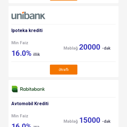
Ipoteka krediti
Min Faiz
20000
Məbləğ
-dək
16.0%
illik
Ətraflı
Avtomobil Krediti
Min Faiz
15000
Məbləğ
-dək
16.0%