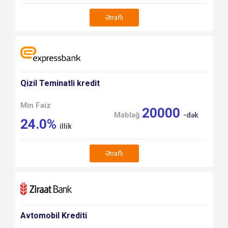
Ətraflı
Qizil Teminatli kredit
Min Faiz
20000
Məbləğ
-dək
24.0%
illik
Ətraflı
Avtomobil Krediti