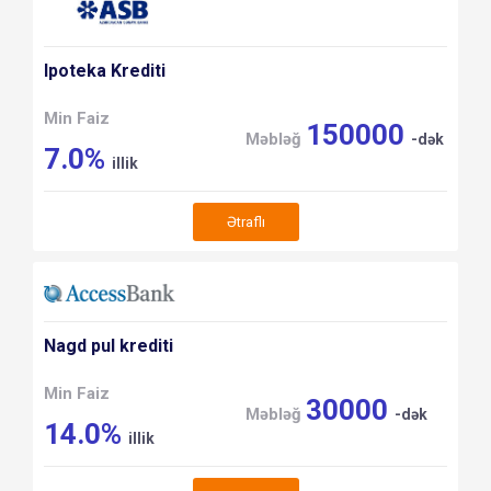
Ipoteka Krediti
Min Faiz
150000
Məbləğ
-dək
7.0%
illik
Ətraflı
Nagd pul krediti
Min Faiz
30000
Məbləğ
-dək
14.0%
illik