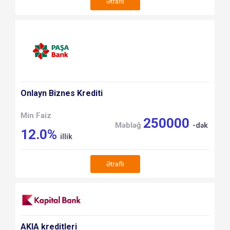
Ətraflı
Onlayn Biznes Krediti
Min Faiz
250000
Məbləğ
-dək
12.0%
illik
Ətraflı
AKIA kreditleri