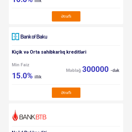
illik
Ətraflı
Kiçik və Orta sahibkarlıq kreditləri
Min Faiz
300000
Məbləğ
-dək
15.0%
illik
Ətraflı