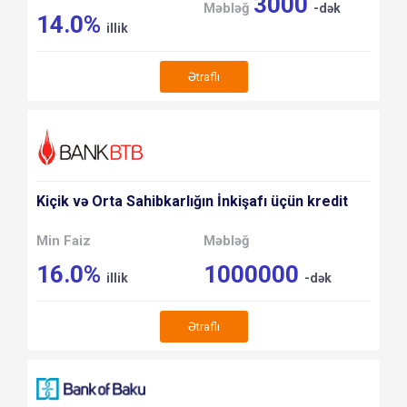
3000
Məbləğ
-dək
14.0%
illik
Ətraflı
Kiçik və Orta Sahibkarlığın İnkişafı üçün kredit
Min Faiz
Məbləğ
16.0%
1000000
illik
-dək
Ətraflı