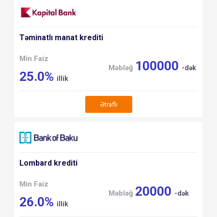
Təminatlı manat krediti
Min Faiz
100000
Məbləğ
-dək
25.0%
illik
Ətraflı
Lombard krediti
Min Faiz
20000
Məbləğ
-dək
26.0%
illik