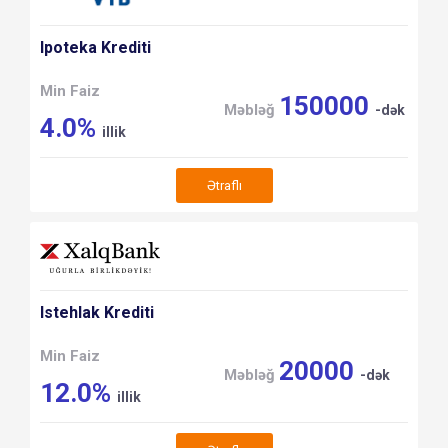
Ipoteka Krediti
Min Faiz
150000
Məbləğ
-dək
4.0%
illik
Ətraflı
Istehlak Krediti
Min Faiz
20000
Məbləğ
-dək
12.0%
illik