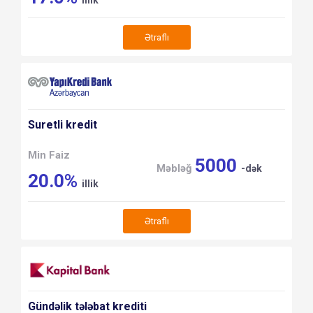
Ətraflı
Suretli kredit
Min Faiz
5000
Məbləğ
-dək
20.0%
illik
Ətraflı
Gündəlik tələbat krediti