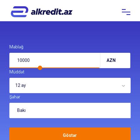
Məbləğ
AZN
Müddət
12 ay
Şəhər
Göstər