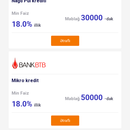
Nağd Pul krediti
Min Faiz
30000
Məbləğ
-dək
18.0%
illik
Ətraflı
Mikro kredit
Min Faiz
50000
Məbləğ
-dək
18.0%
illik
Ətraflı