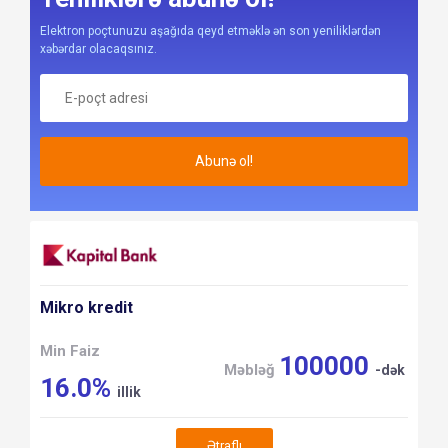
Elektron poçtunuzu aşağıda qeyd etməklə ən son yeniliklərdən
xəbərdar olacaqsınız.
Abunə ol!
Mikro kredit
Min Faiz
100000
Məbləğ
-dək
16.0%
illik
Ətraflı